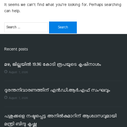
It seems we can’t find what you’re looking for. Perhaps searching
can help.
Recent posts
മഴ; ജില്ലയില്‍ 19.96 കോടി രൂപയുടെ കൃഷിനാശം
August 7, 2026
ദുരന്തനിവാരണത്തിന് എൻ.ഡി.ആർ.എഫ് സംഘവും
August 7, 2026
പശുക്കളെ നഷ്ടപ്പെട്ട അനിൽകുമാറിന് ആശ്വാസവുമായി
മന്ത്രി ബിന്ദു കൃഷ്ണ