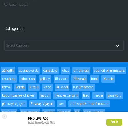
August 7, 2026
Categories
22ndiffk
cabinetkerala
candidate
chat
cmokerala
council of ministers
crushing
education
gallery
iffk 2017
iffkkerala
intel
itkerala
kamal
kerala
k raju
ksidc
kt jaleel
kudumbasree
kudumbasree chicken
layout
lifescience park
link
media
password
pinarayi vijayan
Pinarayivijayan
post
prdliveprdktmndrf rescue
president
programme
sachin
she pad
sit
social justice
×
PRD Live App
special children
status
Success
t20
text
thomas isaac
trackbacks
Get it
Install from Google Play