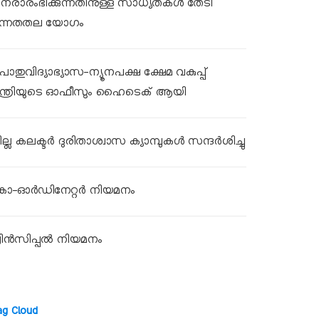
ുനരാരംഭിക്കുന്നതിനുള്ള സാധ്യതകൾ തേടി
ന്നതതല യോഗം
ൊതുവിദ്യാഭ്യാസ-ന്യൂനപക്ഷ ക്ഷേമ വകുപ്പ്
ന്ത്രിയുടെ ഓഫീസും ഹൈടെക് ആയി
ല്ല കലക്ടര്‍ ദുരിതാശ്വാസ ക്യാമ്പുകള്‍ സന്ദര്‍ശിച്ചു
ോ-ഓർഡിനേറ്റർ നിയമനം
്രിൻസിപ്പൽ നിയമനം
ag Cloud