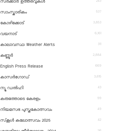
243
സർക്കാർ ഉത്തരവുകൾ
537
സാംസ്കാരികം
3,853
കോഴിക്കോട്
6,161
വയനാട്
311
കാലാവസ്ഥ: Weather Alerts
2,884
കണ്ണൂർ
669
English Press Release
3,615
കാസർഗോഡ്
43
ന്യൂ ഡൽഹി
99
കരുത്തോടെ കേരളം
49
നിയമസഭ പുസ്തകോത്സവം
42
സ്‌കൂൾ കലോത്സവം 2025
26