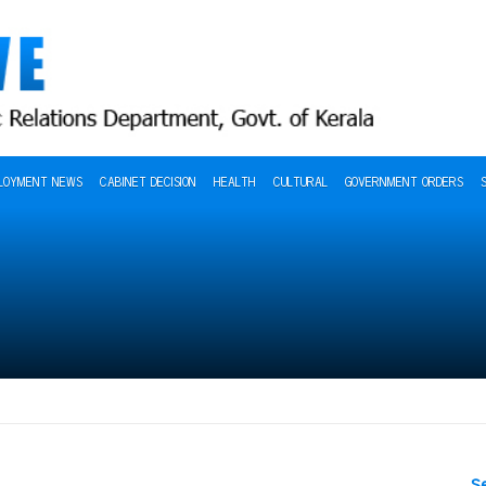
LOYMENT NEWS
CABINET DECISION
HEALTH
CULTURAL
GOVERNMENT ORDERS
S