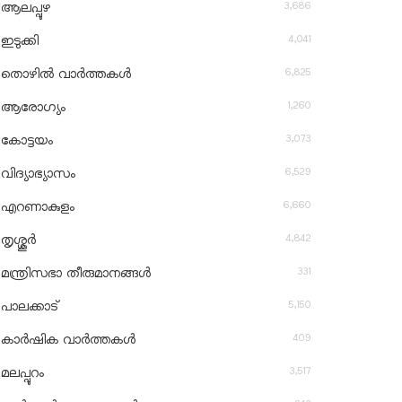
3,686
ആലപ്പുഴ
4,041
ഇടുക്കി
6,825
തൊഴിൽ വാർത്തകൾ
1,260
ആരോഗ്യം
3,073
കോട്ടയം
6,529
വിദ്യാഭ്യാസം
6,660
എറണാകുളം
4,842
തൃശ്ശൂർ
331
മന്ത്രിസഭാ തീരുമാനങ്ങൾ
5,150
പാലക്കാട്
409
കാർഷിക വാർത്തകൾ
3,517
മലപ്പുറം