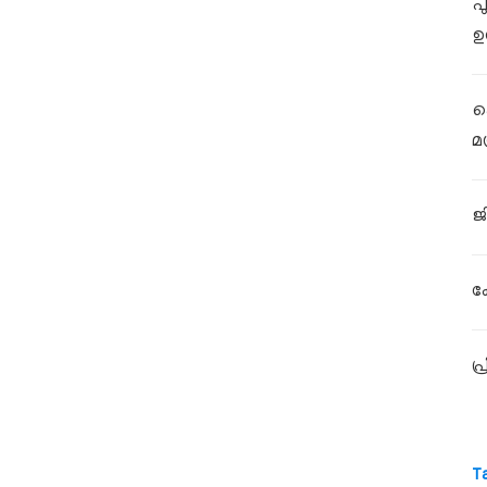
പ
ഉ
പ
മ
ജി
ക
പ
T