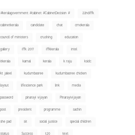
#keralagovernment #cabinet #CabinetDecision #
22ndiffk
cabinetkerala
candidate
chat
cmokerala
council of ministers
crushing
education
gallery
iffk 2017
iffkkerala
intel
itkerala
kamal
kerala
k raju
ksidc
kt jaleel
kudumbasree
kudumbasree chicken
layout
lifescience park
link
media
password
pinarayi vijayan
Pinarayivijayan
post
president
programme
sachin
she pad
sit
social justice
special children
status
Success
t20
text