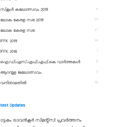
14
സ്‌കൂള്‍ കലോത്സവം 2019
29
ലോക കേരള സഭ 2019
47
ലോക കേരള സഭ
44
IFFK 2019
7
IFFK 2018
12
ഐ.ഡി.എസ്.എഫ്.എഫ്.കെ വാർത്തകൾ
17
ആറന്മുള ജലോത്സവം
55
വനിതാമതിൽ
atest Updates
ാട്ടകം ട്രാവൻകൂർ സിമന്റ്‌സ്: പ്രവർത്തനം