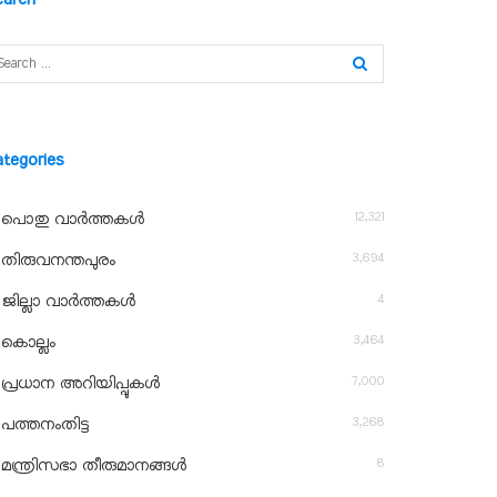
ategories
12,321
പൊതു വാർത്തകൾ
3,694
തിരുവനന്തപുരം
4
ജില്ലാ വാർത്തകൾ
3,464
കൊല്ലം
7,000
പ്രധാന അറിയിപ്പുകൾ
3,268
പത്തനംതിട്ട
8
മന്ത്രിസഭാ തീരുമാനങ്ങൾ