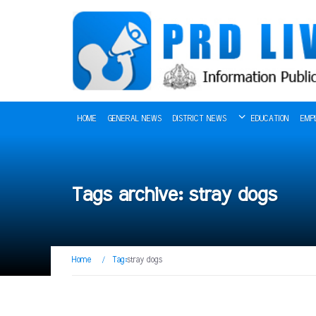
HOME
GENERAL NEWS
DISTRICT NEWS
EDUCATION
EMP
Tags archive: stray dogs
Home
/
Tag:
stray dogs