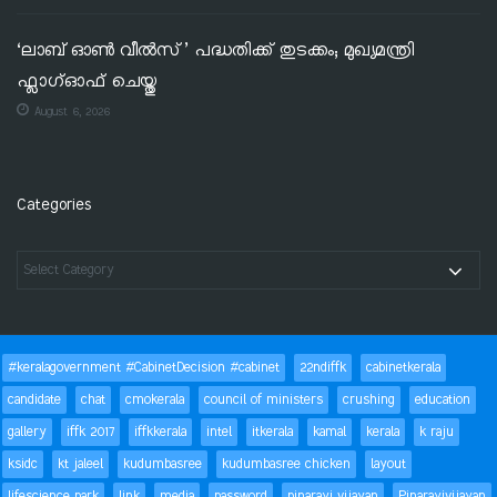
‘ലാബ് ഓൺ വീൽസ്’ പദ്ധതിക്ക് തുടക്കം; മുഖ്യമന്ത്രി
ഫ്ലാഗ്ഓഫ് ചെയ്തു
August 6, 2026
Categories
#keralagovernment #CabinetDecision #cabinet
22ndiffk
cabinetkerala
candidate
chat
cmokerala
council of ministers
crushing
education
gallery
iffk 2017
iffkkerala
intel
itkerala
kamal
kerala
k raju
ksidc
kt jaleel
kudumbasree
kudumbasree chicken
layout
lifescience park
link
media
password
pinarayi vijayan
Pinarayivijayan