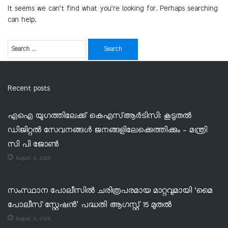
It seems we can’t find what you’re looking for. Perhaps searching
can help.
Recent posts
എഐ യുഗത്തിലേക്ക് കെഎസ്ആർടിസി: കൂടുതൽ
ഡിജിറ്റൽ സേവനങ്ങൾ ജനങ്ങളിലേക്കെത്തിക്കും – മന്ത്രി
സി പി ജോൺ
August 6, 2026
സംസ്ഥാന പോലീസിൽ ചരിത്രപരമായ മാറ്റവുമായി ‘മൈ
പോലീസ് സ്റ്റേഷൻ’ പദ്ധതി ആഗസ്റ്റ് 15 മുതൽ
August 6, 2026