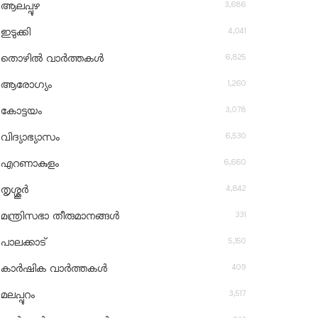
3,686
ആലപ്പുഴ
4,041
ഇടുക്കി
6,825
തൊഴിൽ വാർത്തകൾ
1,260
ആരോഗ്യം
3,078
കോട്ടയം
6,530
വിദ്യാഭ്യാസം
6,660
എറണാകുളം
4,842
തൃശ്ശൂർ
331
മന്ത്രിസഭാ തീരുമാനങ്ങൾ
5,150
പാലക്കാട്
409
കാർഷിക വാർത്തകൾ
3,517
മലപ്പുറം