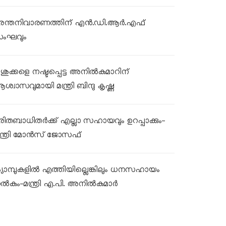
ുരന്തനിവാരണത്തിന് എൻ.ഡി.ആർ.എഫ്
ംഘവും
ശുക്കളെ നഷ്ടപ്പെട്ട അനിൽകുമാറിന്
ശ്വാസവുമായി മന്ത്രി ബിന്ദു കൃഷ്ണ
ുരിതബാധിതർക്ക് എല്ലാ സഹായവും ഉറപ്പാക്കും-
ന്ത്രി മോൻസ് ജോസഫ്
്യാമ്പുകളിൽ എത്തിയില്ലെങ്കിലും ധനസഹായം
ൽകും-മന്ത്രി എ.പി. അനിൽകുമാർ