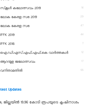
14
സ്‌കൂള്‍ കലോത്സവം 2019
29
ലോക കേരള സഭ 2019
47
ലോക കേരള സഭ
44
IFFK 2019
7
IFFK 2018
12
ഐ.ഡി.എസ്.എഫ്.എഫ്.കെ വാർത്തകൾ
17
ആറന്മുള ജലോത്സവം
55
വനിതാമതിൽ
atest Updates
ഴ; ജില്ലയില്‍ 19.96 കോടി രൂപയുടെ കൃഷിനാശം