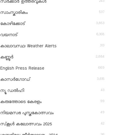
243
സർക്കാർ ഉത്തരവുകൾ
537
സാംസ്കാരികം
3,853
കോഴിക്കോട്
6,168
വയനാട്
313
കാലാവസ്ഥ: Weather Alerts
2,884
കണ്ണൂർ
669
English Press Release
3,615
കാസർഗോഡ്
43
ന്യൂ ഡൽഹി
99
കരുത്തോടെ കേരളം
49
നിയമസഭ പുസ്തകോത്സവം
42
സ്‌കൂൾ കലോത്സവം 2025
26