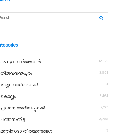
ategories
12,325
പൊതു വാർത്തകൾ
3,694
തിരുവനന്തപുരം
4
ജില്ലാ വാർത്തകൾ
3,464
കൊല്ലം
7,001
പ്രധാന അറിയിപ്പുകൾ
3,268
പത്തനംതിട്ട
9
മന്ത്രിസഭാ തീരുമാനങ്ങൾ