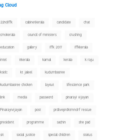
ag Cloud
22ndiffk
cabinetkerala
candidate
chat
cmokerala
council of ministers
crushing
education
gallery
iffk 2017
iffkkerala
intel
itkerala
kamal
kerala
k raju
ksidc
kt jaleel
kudumbasree
kudumbasree chicken
layout
lifescience park
link
media
password
pinarayi vijayan
Pinarayivijayan
post
prdliveprdktmndrf rescue
president
programme
sachin
she pad
sit
social justice
special children
status