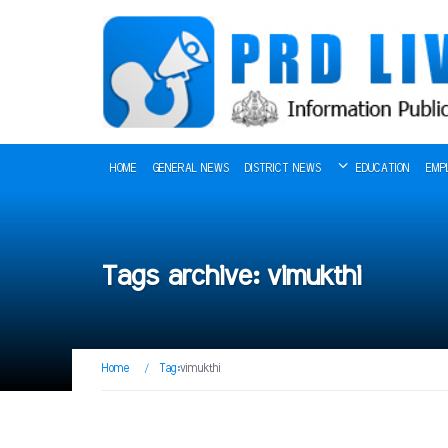
HOME
GENERAL NEWS
DISTRICT NEWS
EDUCATION
EMP
Tags archive: vimukthi
Home
/
Tag:
vimukthi