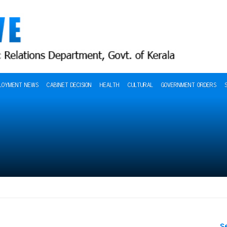
LOYMENT NEWS
CABINET DECISION
HEALTH
CULTURAL
GOVERNMENT ORDERS
S