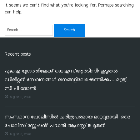
It seems we can’t find what you’re looking for. Perhaps searching
can help.
Recent posts
എഐ യുഗത്തിലേക്ക് കെഎസ്ആർടിസി: കൂടുതൽ
ഡിജിറ്റൽ സേവനങ്ങൾ ജനങ്ങളിലേക്കെത്തിക്കും – മന്ത്രി
സി പി ജോൺ
August 6, 2026
സംസ്ഥാന പോലീസിൽ ചരിത്രപരമായ മാറ്റവുമായി ‘മൈ
പോലീസ് സ്റ്റേഷൻ’ പദ്ധതി ആഗസ്റ്റ് 15 മുതൽ
August 6, 2026