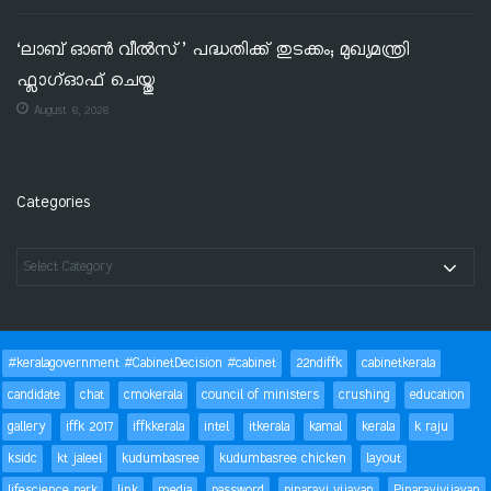
‘ലാബ് ഓൺ വീൽസ്’ പദ്ധതിക്ക് തുടക്കം; മുഖ്യമന്ത്രി
ഫ്ലാഗ്ഓഫ് ചെയ്തു
August 6, 2026
Categories
#keralagovernment #CabinetDecision #cabinet
22ndiffk
cabinetkerala
candidate
chat
cmokerala
council of ministers
crushing
education
gallery
iffk 2017
iffkkerala
intel
itkerala
kamal
kerala
k raju
ksidc
kt jaleel
kudumbasree
kudumbasree chicken
layout
lifescience park
link
media
password
pinarayi vijayan
Pinarayivijayan