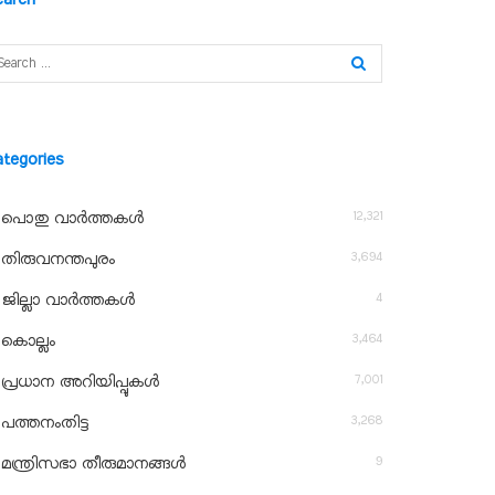
ategories
12,321
പൊതു വാർത്തകൾ
3,694
തിരുവനന്തപുരം
4
ജില്ലാ വാർത്തകൾ
3,464
കൊല്ലം
7,001
പ്രധാന അറിയിപ്പുകൾ
3,268
പത്തനംതിട്ട
9
മന്ത്രിസഭാ തീരുമാനങ്ങൾ