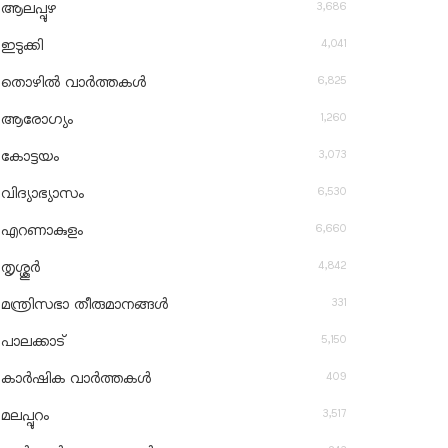
3,686
ആലപ്പുഴ
4,041
ഇടുക്കി
6,825
തൊഴിൽ വാർത്തകൾ
1,260
ആരോഗ്യം
3,073
കോട്ടയം
6,530
വിദ്യാഭ്യാസം
6,660
എറണാകുളം
4,842
തൃശ്ശൂർ
331
മന്ത്രിസഭാ തീരുമാനങ്ങൾ
5,150
പാലക്കാട്
409
കാർഷിക വാർത്തകൾ
3,517
മലപ്പുറം