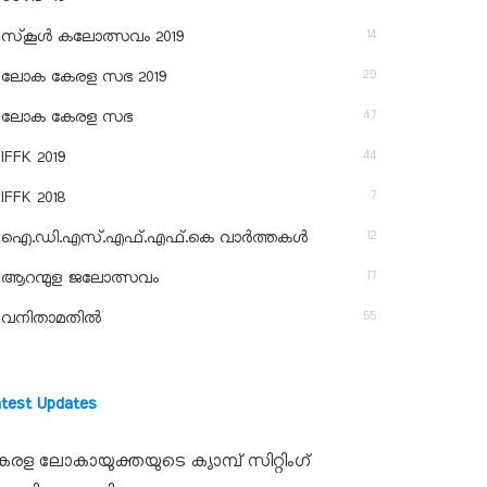
14
സ്‌കൂള്‍ കലോത്സവം 2019
29
ലോക കേരള സഭ 2019
47
ലോക കേരള സഭ
44
IFFK 2019
7
IFFK 2018
12
ഐ.ഡി.എസ്.എഫ്.എഫ്.കെ വാർത്തകൾ
17
ആറന്മുള ജലോത്സവം
55
വനിതാമതിൽ
atest Updates
േരള ലോകായുക്തയുടെ ക്യാമ്പ് സിറ്റിംഗ്