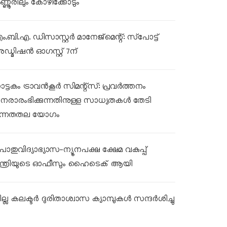
ണ്ണൂരിലും കോഴിക്കോടും
ം.ബി.എ. ഡിസാസ്റ്റർ മാനേജ്‌മെന്റ്: സ്‌പോട്ട്
ഡ്മിഷൻ ഓഗസ്റ്റ് 7ന്
ാട്ടകം ട്രാവൻകൂർ സിമന്റ്‌സ്: പ്രവർത്തനം
ുനരാരംഭിക്കുന്നതിനുള്ള സാധ്യതകൾ തേടി
ന്നതതല യോഗം
ൊതുവിദ്യാഭ്യാസ-ന്യൂനപക്ഷ ക്ഷേമ വകുപ്പ്
ന്ത്രിയുടെ ഓഫീസും ഹൈടെക് ആയി
ല്ല കലക്ടര്‍ ദുരിതാശ്വാസ ക്യാമ്പുകള്‍ സന്ദര്‍ശിച്ചു