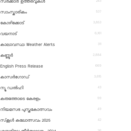
243
സർക്കാർ ഉത്തരവുകൾ
537
സാംസ്കാരികം
3,853
കോഴിക്കോട്
6,161
വയനാട്
311
കാലാവസ്ഥ: Weather Alerts
2,884
കണ്ണൂർ
669
English Press Release
3,615
കാസർഗോഡ്
43
ന്യൂ ഡൽഹി
99
കരുത്തോടെ കേരളം
49
നിയമസഭ പുസ്തകോത്സവം
42
സ്‌കൂൾ കലോത്സവം 2025
26