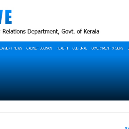
LOYMENT NEWS
CABINET DECISION
HEALTH
CULTURAL
GOVERNMENT ORDERS
S