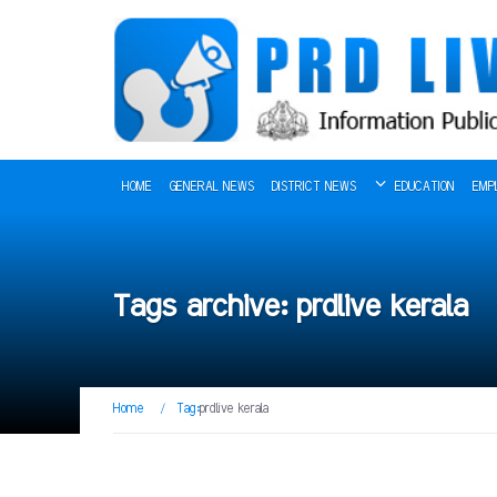
HOME
GENERAL NEWS
DISTRICT NEWS
EDUCATION
EMP
Tags archive: prdlive kerala
Home
/
Tag:
prdlive kerala