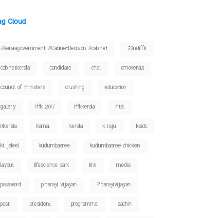
ag Cloud
#keralagovernment #CabinetDecision #cabinet
22ndiffk
cabinetkerala
candidate
chat
cmokerala
council of ministers
crushing
education
gallery
iffk 2017
iffkkerala
intel
itkerala
kamal
kerala
k raju
ksidc
kt jaleel
kudumbasree
kudumbasree chicken
layout
lifescience park
link
media
password
pinarayi vijayan
Pinarayivijayan
post
president
programme
sachin