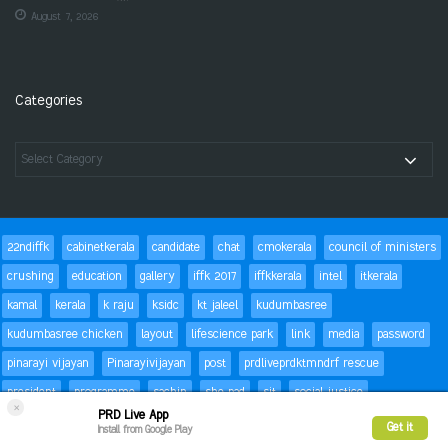
August 7, 2026
Categories
22ndiffk
cabinetkerala
candidate
chat
cmokerala
council of ministers
crushing
education
gallery
iffk 2017
iffkkerala
intel
itkerala
kamal
kerala
k raju
ksidc
kt jaleel
kudumbasree
kudumbasree chicken
layout
lifescience park
link
media
password
pinarayi vijayan
Pinarayivijayan
post
prdliveprdktmndrf rescue
president
programme
sachin
she pad
sit
social justice
×
PRD Live App
special children
status
Success
t20
text
thomas isaac
trackbacks
Get it
Install from Google Play