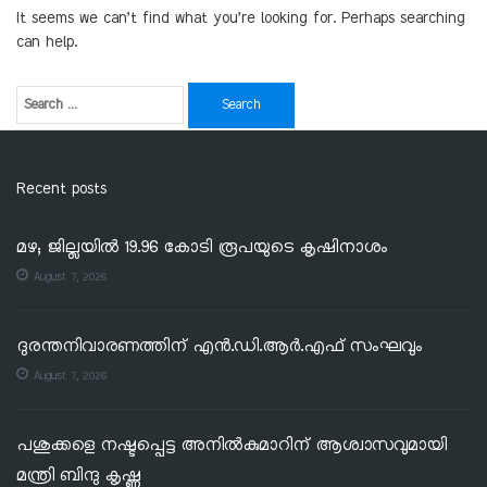
It seems we can’t find what you’re looking for. Perhaps searching
can help.
Recent posts
മഴ; ജില്ലയില്‍ 19.96 കോടി രൂപയുടെ കൃഷിനാശം
August 7, 2026
ദുരന്തനിവാരണത്തിന് എൻ.ഡി.ആർ.എഫ് സംഘവും
August 7, 2026
പശുക്കളെ നഷ്ടപ്പെട്ട അനിൽകുമാറിന് ആശ്വാസവുമായി
മന്ത്രി ബിന്ദു കൃഷ്ണ