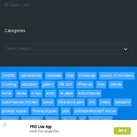
August 7, 2026
Categories
22ndiffk
cabinetkerala
candidate
chat
cmokerala
council of ministers
crushing
education
gallery
iffk 2017
iffkkerala
intel
itkerala
kamal
kerala
k raju
ksidc
kt jaleel
kudumbasree
kudumbasree chicken
layout
lifescience park
link
media
password
pinarayi vijayan
Pinarayivijayan
post
prdliveprdktmndrf rescue
president
programme
sachin
she pad
sit
social justice
×
PRD Live App
special children
status
Success
t20
text
thomas isaac
trackbacks
Get it
Install from Google Play