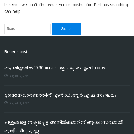
It seems we can’t find what you’re looking for. Perhaps searching
can help.
Recent posts
മഴ; ജില്ലയില്‍ 19.96 കോടി രൂപയുടെ കൃഷിനാശം
August 7, 2026
ദുരന്തനിവാരണത്തിന് എൻ.ഡി.ആർ.എഫ് സംഘവും
August 7, 2026
പശുക്കളെ നഷ്ടപ്പെട്ട അനിൽകുമാറിന് ആശ്വാസവുമായി
മന്ത്രി ബിന്ദു കൃഷ്ണ