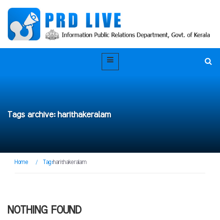
Tags archive: harithakeralam
Home
/
Tag:
harithakeralam
NOTHING FOUND